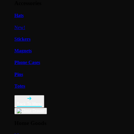
Accessories
Hats
New!
Stickers
Magnets
Phone Cases
Pins
Totes
Back To Menu
Home Goods