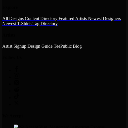
Explore
All Designs
Content Directory
Featured Artists
Newest Designers
Newest T-Shirts
Tag Directory
Artists
Artist Signup
Design Guide
TeePublic Blog
Follow Us
We Accept