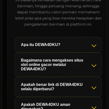
bermain, hingga peluang menang, sehingga
dapat membantu calon pemain memahami
lebih jelas apa yang bisa mereka harapkan dari
pengalaman bermain di platform ini.
Apa itu DEWA4DKU?
Bagaimana cara mengakses situs
slot online gacor melalui
DEWA4DKU?
Apakah benar link di DEWA4DKU
selalu diperbarui?
Apakah DEWA4DKU aman
digunakan?