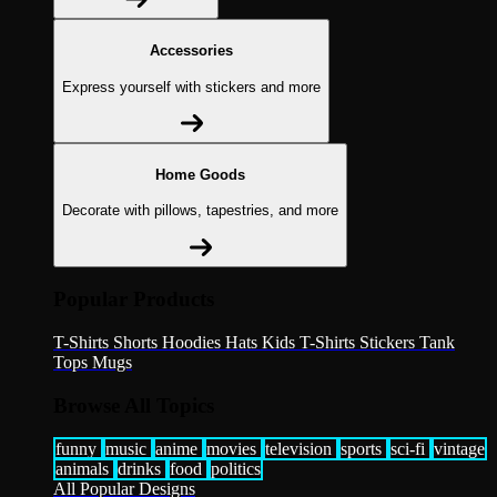
Accessories
Express yourself with stickers and more
Home Goods
Decorate with pillows, tapestries, and more
Popular Products
T-Shirts
Shorts
Hoodies
Hats
Kids T-Shirts
Stickers
Tank
Tops
Mugs
Browse All Topics
funny
music
anime
movies
television
sports
sci-fi
vintage
animals
drinks
food
politics
All Popular Designs