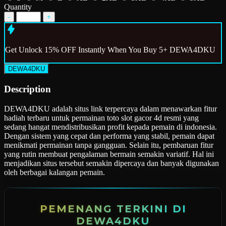
Quantity
-
+
Get
Unlock 15%
OFF Instantly When You Buy
5+ DEWA4DKU
DEWA4DKU
Description
DEWA4DKU adalah situs link terpercaya dalam menawarkan fitur
hadiah terbaru untuk permainan toto slot gacor 4d resmi yang
sedang hangat mendistribusikan profit kepada pemain di indonesia.
Dengan sistem yang cepat dan performa yang stabil, pemain dapat
menikmati permainan tanpa gangguan. Selain itu, pembaruan fitur
yang rutin membuat pengalaman bermain semakin variatif. Hal ini
menjadikan situs tersebut semakin dipercaya dan banyak digunakan
oleh berbagai kalangan pemain.
PEMENANG TERKINI DI
DEWA4DKU