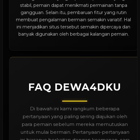
stabil, pemain dapat menikmati permainan tanpa
gangguan. Selain itu, pembaruan fitur yang rutin
membuat pengalaman bermain semakin variatif. Hal
ini menjadikan situs tersebut semakin dipercaya dan
banyak digunakan oleh berbagai kalangan pemain.
FAQ DEWA4DKU
Di bawah ini kami rangkum beberapa
pertanyaan yang paling sering diajukan oleh
para pemain sebelum mereka memutuskan
untuk mulai bermain. Pertanyaan-pertanyaan
ini biasanya berkaitan dengan keamanan, cara