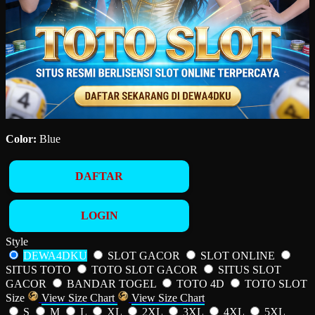
Color:
Blue
DAFTAR
LOGIN
Style
DEWA4DKU
SLOT GACOR
SLOT ONLINE
SITUS TOTO
TOTO SLOT GACOR
SITUS SLOT
GACOR
BANDAR TOGEL
TOTO 4D
TOTO SLOT
Size
View Size Chart
View Size Chart
S
M
L
XL
2XL
3XL
4XL
5XL