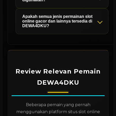
Apakah semua jenis permainan slot
online gacor dan lainnya tersedia di
DEWA4DKU?
Review Relevan Pemain
DEWA4DKU
Beberapa pemain yang pernah
menggunakan platform situs slot online