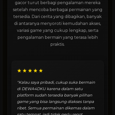
gacor turut berbagi pengalaman mereka
setelah mencoba berbagai permainan yang
tersedia. Dari cerita yang dibagikan, banyak
di antaranya menyoroti kemudahan akses,
variasi game yang cukup lengkap, serta
pengalaman bermain yang terasa lebih
praktis.
★★★★★
"Kalau saya pribadi, cukup suka bermain
di DEWA4DKU karena dalam satu
platform sudah tersedia banyak pilihan
game yang bisa langsung diakses tanpa
ribet. Semua permainan dikemas dalam
satu tempat, jadi tidak perlu repot