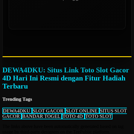
DEWA4DKU: Situs Link Toto Slot Gacor
4D Hari Ini Resmi dengan Fitur Hadiah
Terbaru
Trending Tags
DEWA4DKU
SLOT GACOR
SLOT ONLINE
SITUS SLOT
GACOR
BANDAR TOGEL
TOTO 4D
TOTO SLOT
The links above have been automatically generated based on tag
usage by third-party designers on the TeePublic platform.