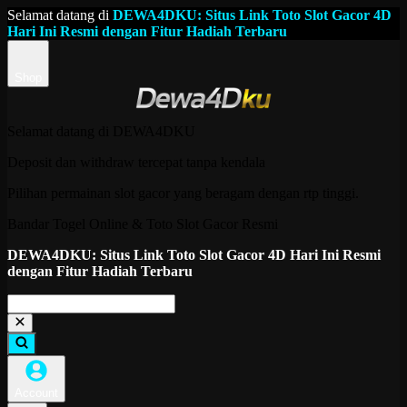
Selamat datang di
DEWA4DKU: Situs Link Toto Slot Gacor 4D
Hari Ini Resmi dengan Fitur Hadiah Terbaru
Shop
Selamat datang di DEWA4DKU
Deposit dan withdraw tercepat tanpa kendala
Pilihan permainan slot gacor yang beragam dengan rtp tinggi.
Bandar Togel Online & Toto Slot Gacor Resmi
DEWA4DKU: Situs Link Toto Slot Gacor 4D Hari Ini Resmi
dengan Fitur Hadiah Terbaru
Account